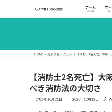
コ
ナ
ホーム
サー
ン
ビ
HOME
Ser
テ
ゲ
ン
ー
ツ
シ
へ
ョ
ス
ン
キ
に
ッ
移
HOME
更新情報
コラム
【消防士2名死亡】大阪・
プ
動
【消防士2名死亡】大
べき消防法の大切さ
最
2025年10月21日
2025年12月12日
W
終
更