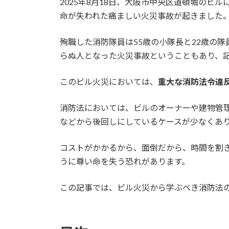
2025年8月18日、大阪市中央区道頓堀のビ
新
日
命が失われた痛ましい火災事故が起きました
時
:
殉職した消防隊員は55歳の小隊長と22歳の
らぬ人となった火災事故ということもあり、
このビル火災においては、
重大な消防法令違
消防法においては、ビルのオーナーや建物管
などから後回しにしているケースが少なくあ
コストがかかるから、面倒だから、時間を割
うに尊い命を失う恐れがあります。
この記事では、ビル火災から学ぶべき消防法